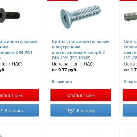
потайной головкой
Винты с потайной головкой
Винты
нним
и внутренним
голов
нником DIN 7991
шестигранником кл.пр 8.8
шести
)
DIN 7991 (ISO 10642)
ISO 73
1 шт
с НДС
:
Цена за 1 шт
с НДС
:
Цена 
уб.
от
0.77
руб.
от
1.
В наличии
В нал
пить в 1 клик
Купить в 1 клик
В корзину
В корзину