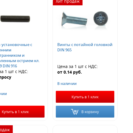
Хит продаж
 установочные с
Винты с потайной головкой
енним
DIN 965
гранником и
рленным острием кл.
.9 DIN 916
Цена за 1 шт
с НДС
:
за 1 шт
с НДС
:
от
0.14
руб.
просу
В наличии
ичии
Купить в 1 клик
Купить в 1 клик
В корзину
родаж