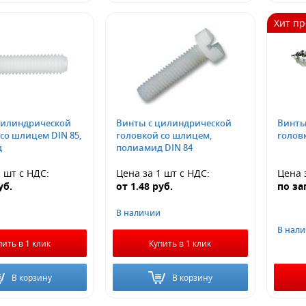
Хит п
цилиндрической
Винты с цилиндрической
Винты
со шлицем DIN 85,
головкой со шлицем,
голов
д
полиамид DIN 84
1 шт
с НДС
:
Цена за 1 шт
с НДС
:
Цена 
уб.
от
1.48
руб.
по за
В наличии
В нал
пить в 1 клик
Купить в 1 клик
В корзину
В корзину