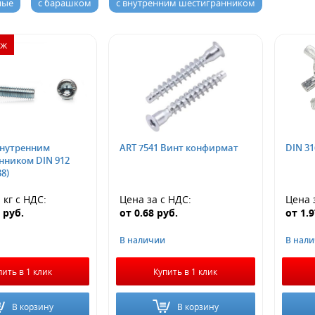
ные
с барашком
с внутренним шестигранником
аж
внутренним
ART 7541 Винт конфирмат
DIN 3
нником DIN 912
8)
 кг
с НДС
:
Цена за
с НДС
:
Цена 
8
руб.
от
0.68
руб.
от
1.
В наличии
В нал
пить в 1 клик
Купить в 1 клик
В корзину
В корзину