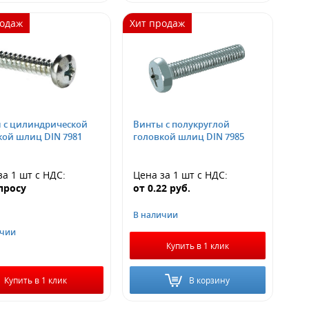
родаж
Хит продаж
 с цилиндрической
Винты с полукруглой
кой шлиц DIN 7981
головкой шлиц DIN 7985
за 1 шт
с НДС
:
Цена за 1 шт
с НДС
:
просу
от
0.22
руб.
В наличии
ичии
Купить в 1 клик
Купить в 1 клик
В корзину