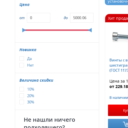
установоч
Цена
от
до
Хит прод
Новинка
Да
Винты с 
Нет
шестигра
(ГОСТ 1173
Величина скидки
Цена за 1
от
229.1
10%
20%
В наличии
30%
Ку
Не нашли ничего
подходящего?