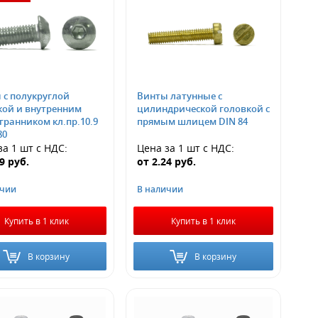
 с полукруглой
Винты латунные с
кой и внутренним
цилиндрической головкой с
гранником кл.пр.10.9
прямым шлицем DIN 84
80
за 1 шт
с НДС
:
Цена за 1 шт
с НДС
:
79
руб.
от
2.24
руб.
ичии
В наличии
Купить в 1 клик
Купить в 1 клик
В корзину
В корзину