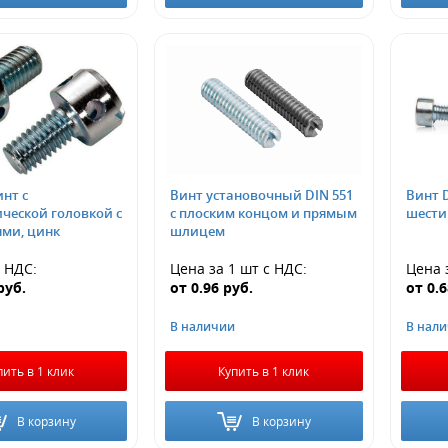
инт с
Винт установочный DIN 551
Винт D
ческой головкой с
с плоским концом и прямым
шестиг
ями, цинк
шлицем
с НДС
:
Цена за 1 шт
с НДС
:
Цена 
руб.
от
0.96
руб.
от
0.
В наличии
В нал
пить в 1 клик
Купить в 1 клик
В корзину
В корзину