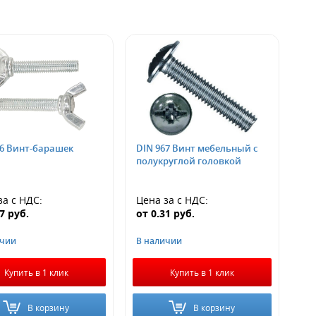
16 Винт-барашек
DIN 967 Винт мебельный с
полукруглой головкой
за
с НДС
:
Цена за
с НДС
:
97
руб.
от
0.31
руб.
ичии
В наличии
Купить в 1 клик
Купить в 1 клик
В корзину
В корзину