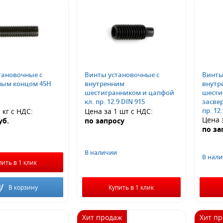
тановочные с
Винты установочные с
Винты
ным концом 45Н
внутренним
внутр
шестигранником и цапфой
шести
кл. пр. 12.9 DIN 915
засве
пр. 12
 кг
с НДС
:
Цена за 1 шт
с НДС
:
Цена 
уб.
по запросу
по за
В наличии
В нал
пить в 1 клик
В корзину
Купить в 1 клик
Хит продаж
Хит п