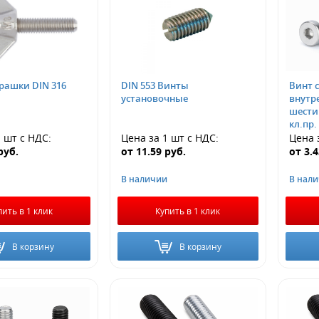
рашки DIN 316
DIN 553 Винты
Винт с
установочные
внутр
шести
кл.пр. 
1 шт
с НДС
:
Цена за 1 шт
с НДС
:
Цена 
руб.
от
11.59
руб.
от
3.
В наличии
В нал
пить в 1 клик
Купить в 1 клик
В корзину
В корзину