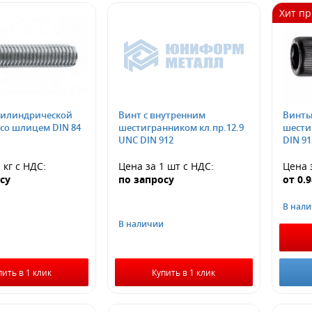
Хит п
цилиндрической
Винт с внутренним
Винты
 со шлицем DIN 84
шестигранником кл.пр.12.9
шести
UNC DIN 912
DIN 91
 кг
с НДС
:
Цена за 1 шт
с НДС
:
Цена 
су
по запросу
от
0.
В нал
В наличии
пить в 1 клик
Купить в 1 клик