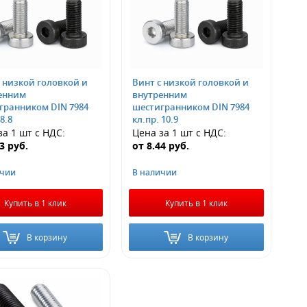
 низкой головкой и
Винт с низкой головкой и
енним
внутренним
гранником DIN 7984
шестигранником DIN 7984
8.8
кл.пр. 10.9
за 1 шт
с НДС
:
Цена за 1 шт
с НДС
:
43
руб.
от
8.44
руб.
ичии
В наличии
Купить в 1 клик
Купить в 1 клик
В корзину
В корзину