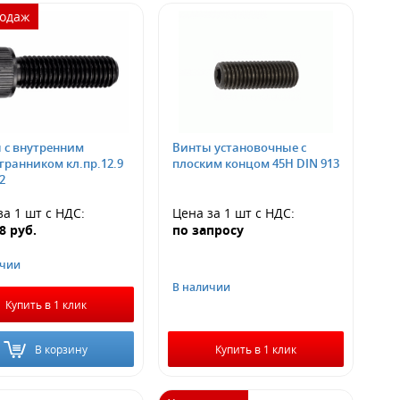
родаж
 с внутренним
Винты установочные с
гранником кл.пр.12.9
плоским концом 45Н DIN 913
2
за 1 шт
с НДС
:
Цена за 1 шт
с НДС
:
98
руб.
по запросу
ичии
В наличии
Купить в 1 клик
В корзину
Купить в 1 клик