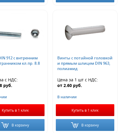
IN 912 с внтренним
Винты с потайной головкой
ранником кл.пр. 8.8
и прямым шлицем DIN 963,
полиамид
за
с НДС
:
Цена за 1 шт
с НДС
:
68
руб.
от
2.60
руб.
ичии
В наличии
Купить в 1 клик
Купить в 1 клик
В корзину
В корзину