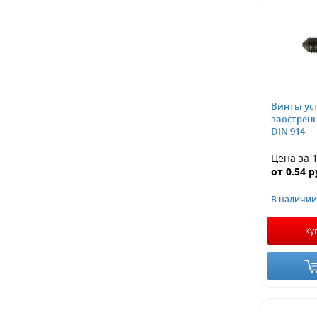
Винты ус
заострен
DIN 914
Цена за 1
от
0.54
р
В наличии
Ку