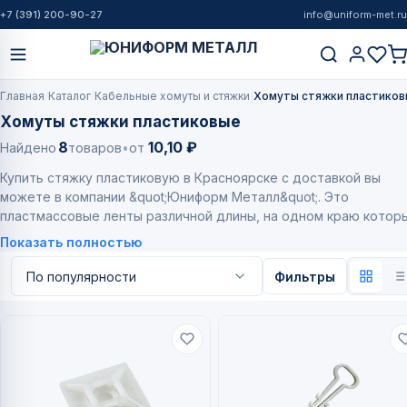
+7 (391) 200-90-27
info@uniform-met.ru
Главная
Каталог
Кабельные хомуты и стяжки
Хомуты стяжки пластико
Хомуты стяжки пластиковые
8
10,10 ₽
Найдено
товаров
•
от
Купить стяжку пластиковую в Красноярске с доставкой вы
можете в компании &quot;Юниформ Металл&quot;. Это
пластмассовые ленты различной длины, на одном краю котор
расположена петля или специальный проем. В наличии издели
Показать полностью
российского и зарубежного производства, качество которых
подтверждается сертификатами…
Фильтры