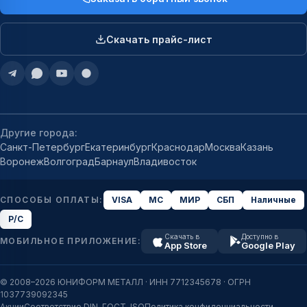
Скачать прайс-лист
Другие города:
Санкт-Петербург
Екатеринбург
Краснодар
Москва
Казань
Воронеж
Волгоград
Барнаул
Владивосток
СПОСОБЫ ОПЛАТЫ:
VISA
MC
МИР
СБП
Наличные
Р/С
Скачать в
Доступно в
МОБИЛЬНОЕ ПРИЛОЖЕНИЕ:
App Store
Google Play
© 2008–2026 ЮНИФОРМ МЕТАЛЛ · ИНН 7712345678 · ОГРН
1037739092345
Акции
Соответствие DIN, ГОСТ, ISO
Политика конфиденциальности