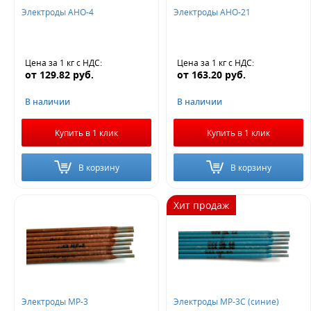
Новинка
Электроды АНО-4
Электроды АНО-21
Да
Цена за 1 кг
с НДС
:
Цена за 1 кг
с НДС
:
Не нашли ничего подходящего?
от
129.82
руб.
от
163.20
руб.
В наличии
В наличии
Оставьте заявку - мы найдем то, что вам нужно
Купить в 1 клик
Купить в 1 клик
В корзину
В корзину
Хит продаж
Жду звонка
Электроды МР-3
Электроды МР-3С (синие)