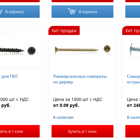
В корзину
В корзину
Хит продаж
Хит п
 для ГВЛ
Универсальные саморезы
Самор
по дереву
остры
1000 шт
с НДС
:
Цена за 1000 шт
с НДС
:
Цена 
0
руб.
от
0.09
руб.
от
24
В наличии
В нал
пить в 1 клик
Купить в 1 клик