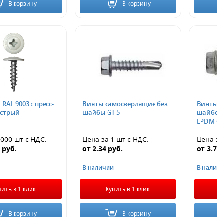
В корзину
В корзину
RAL 9003 с пресс-
Винты самосверлящие без
Винты
острый
шайбы GT 5
шайбо
EPDM 
1000 шт
с НДС
:
Цена за 1 шт
с НДС
:
Цена 
5
руб.
от
2.34
руб.
от
3.
В наличии
В нал
пить в 1 клик
Купить в 1 клик
В корзину
В корзину