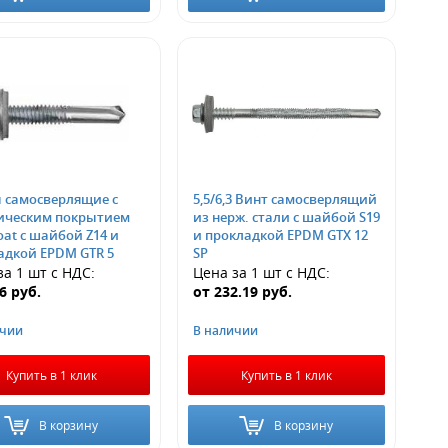
 самосверлящие с
5,5/6,3 Винт самосверлящий
ическим покрытием
из нерж. стали с шайбой S19
oat с шайбой Z14 и
и прокладкой EPDM GTX 12
адкой EPDM GTR 5
SP
за 1 шт
с НДС
:
Цена за 1 шт
с НДС
:
66
руб.
от
232.19
руб.
ичии
В наличии
Купить в 1 клик
Купить в 1 клик
В корзину
В корзину