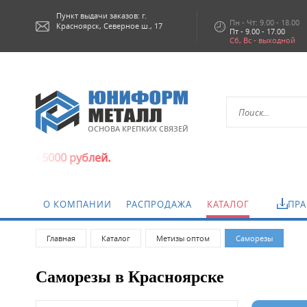
Пункт выдачи заказов: г.
Пн - Чт: 9.00 - 18.00
Красноярск,
Северное ш., 17
Пт - 9.00 - 17.00
Сб, Вс - выходной
ОСНОВА КРЕПКИХ СВЯЗЕЙ
блей.
О КОМПАНИИ
РАСПРОДАЖА
КАТАЛОГ
ПРА
Главная
Каталог
Метизы оптом
Саморeзы
Саморeзы в Красноярске