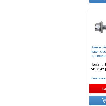
Винты са
нерж. ста
прокладк
Цена за 
от
30.42
В наличии
Ку