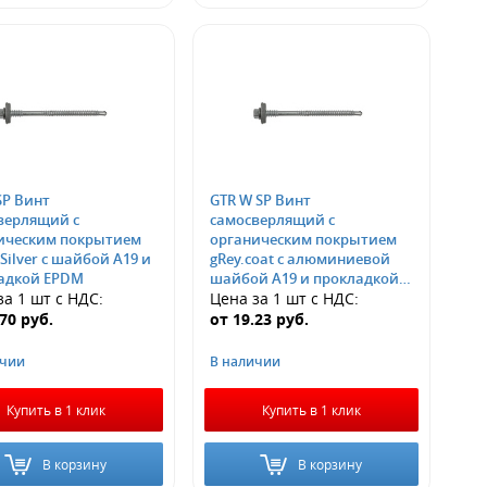
SP Винт
GTR W SP Винт
верлящий с
самосверлящий с
ическим покрытием
органическим покрытием
Silver с шайбой А19 и
gRey.coat с алюминиевой
адкой EPDM
шайбой А19 и прокладкой
за 1 шт
с НДС
:
EPDM
Цена за 1 шт
с НДС
:
.70
руб.
от
19.23
руб.
ичии
В наличии
Купить в 1 клик
Купить в 1 клик
В корзину
В корзину