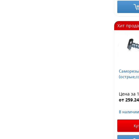
Хит прод
Саморезы
(острые,с
Цена за 
от
259.2
В наличии
Ку