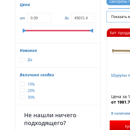
саморезы 
Цена
саморезы 
Показать 
от
до
с шестигра
Хит прод
Для потолк
короткие
Новинка
и шурупы 
Да
ШУЦ
Величина скидки
Шурупы по
Для пласти
10%
Конструкц
20%
Цена за 
30%
По_металлу
от
1981.
В наличии
Не нашли ничего
подходящего?
Ку