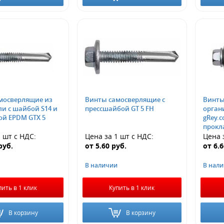
мосверлящие из
Винты самосверлящие с
Винты
ли с шайбой S14 и
прессшайбой GT 5 FH
орган
ой EPDM GTX 5
gRey.c
прокл
1 шт
с НДС
:
Цена за 1 шт
с НДС
:
Цена 
руб.
от
5.60
руб.
от
6.
В наличии
В нал
пить в 1 клик
Купить в 1 клик
В корзину
В корзину