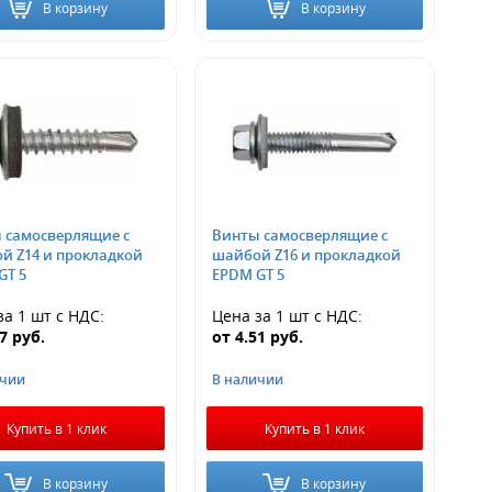
В корзину
В корзину
 самосверлящие с
Винты самосверлящие с
й Z14 и прокладкой
шайбой Z16 и прокладкой
GT 5
EPDM GT 5
за 1 шт
с НДС
:
Цена за 1 шт
с НДС
:
77
руб.
от
4.51
руб.
ичии
В наличии
Купить в 1 клик
Купить в 1 клик
В корзину
В корзину