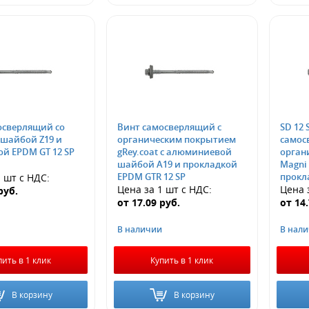
осверлящий со
Винт самосверлящий с
SD 12 
органическим покрытием
самос
й EPDM GT 12 SP
gRey.coat с алюминиевой
орган
шайбой А19 и прокладкой
Magni 
EPDM GTR 12 SP
прокл
1 шт
с НДС
:
Цена за 1 шт
с НДС
:
Цена 
руб.
от
17.09
руб.
от
14
В наличии
В нал
пить в 1 клик
Купить в 1 клик
В корзину
В корзину