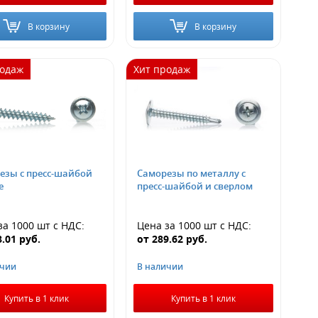
В корзину
В корзину
родаж
Хит продаж
езы с пресс-шайбой
Саморезы по металлу с
е
пресс-шайбой и сверлом
за 1000 шт
с НДС
:
Цена за 1000 шт
с НДС
:
8.01
руб.
от
289.62
руб.
ичии
В наличии
Купить в 1 клик
Купить в 1 клик