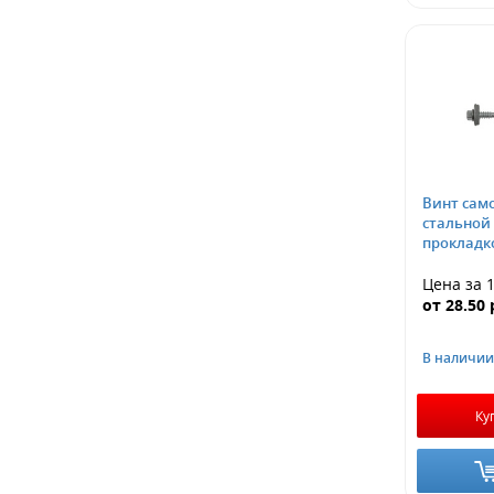
Винт сам
стальной шайбой Z19 и
прокладко
Цена за 
от
28.50
В наличии
Ку