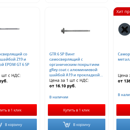
Хит п
осверлящий со
GTR 6 SP Винт
Самор
самосверлящий с
метал
й EPDM GT 6 SP
органическим покрытием
gRey.coat с алюминиевой
шайбой А19 и прокладкой
1 шт
с НДС
:
Цена 
EPDM
Цена за 1 шт
с НДС
:
руб.
от
13
от
16.10
руб.
В нал
В наличии
пить в 1 клик
Купить в 1 клик
В корзину
В корзину