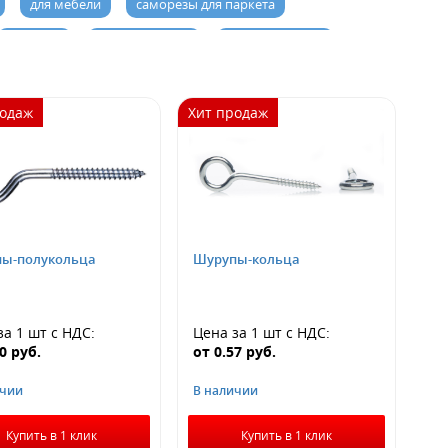
для мебели
саморезы для паркета
для окон
оцинкованные
универсальные
аморезы под шестигранник
Cаморезы по дереву
родаж
Хит продаж
аморезы-глухари
Для вагонки
длинные
 с буром
желтопассированные
)
потай со сверлом
с полусферической головкой
а
Tech Krep
Сталь
саморезы для профиля
ы-полукольца
Шурупы-кольца
е
Standers
Для монтажа
Torx (TX)
сшайбой По_металлу (ПШ)
за 1 шт
с НДС
:
Цена за 1 шт
с НДС
:
30
руб.
от
0.57
руб.
ичии
В наличии
Купить в 1 клик
Купить в 1 клик