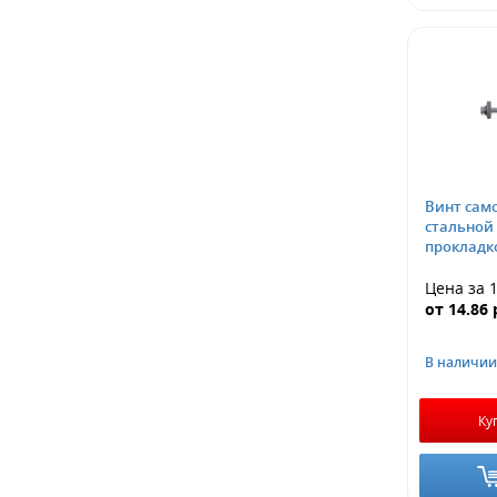
Винт сам
стальной шайбой Z19 и
прокладко
Цена за 
от
14.86
В наличии
Ку