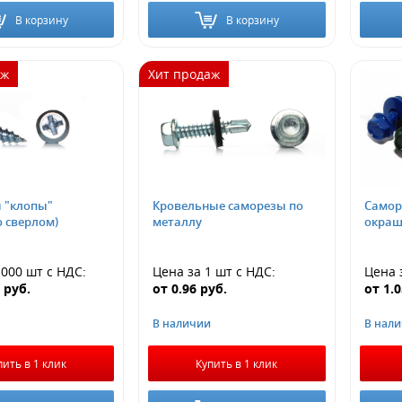
В корзину
В корзину
аж
Хит продаж
 "клопы"
Кровельные саморезы по
Самор
о сверлом)
металлу
окраш
1000 шт
с НДС
:
Цена за 1 шт
с НДС
:
Цена 
4
руб.
от
0.96
руб.
от
1.
В наличии
В нал
пить в 1 клик
Купить в 1 клик