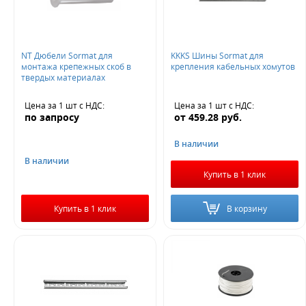
NT Дюбели Sormat для
KKKS Шины Sormat для
Не нашли ничего подходящего?
монтажа крепежных скоб в
крепления кабельных хомутов
твердых материалах
Оставьте заявку - мы найдем то, что вам нужно
Цена за 1 шт
с НДС
:
Цена за 1 шт
с НДС
:
по запросу
от
459.28
руб.
В наличии
В наличии
Купить в 1 клик
Жду звонка
Купить в 1 клик
В корзину