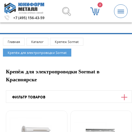
0
ОСНОВА КРЕПКИХ СВЯЗЕЙ
ублей.
Метизы и крепежные изделия оптом. Минимальная
+7 (495) 156-43-59
Главная
Каталог
Крепеж Sormat
Крепёж для электропроводки Sormat
Крепёж для электропроводки Sormat в
Красноярске
ФИЛЬТР ТОВАРОВ
Цена
от
до