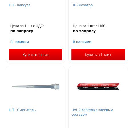
HIT - Капсула
HIT- Дозатор
Не нашли ничего подходящего?
Оставьте заявку - мы найдем то, что вам нужно
Цена за 1 шт
с НДС
:
Цена за 1 шт
с НДС
:
по запросу
по запросу
В наличии
В наличии
Купить в 1 клик
Купить в 1 клик
Жду звонка
HIT - Смеситель
HVU2 Капсула с клеевым
составом