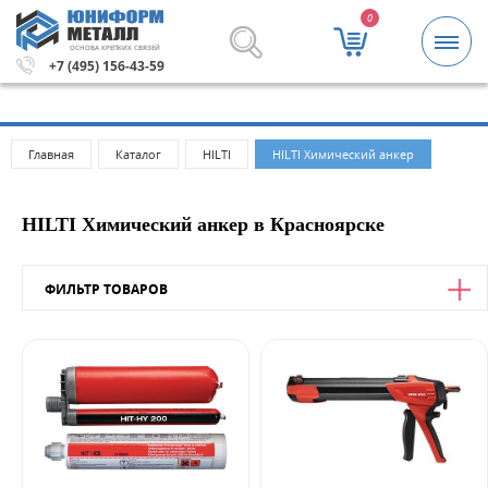
0
ОСНОВА КРЕПКИХ СВЯЗЕЙ
аказа 5000 рублей.
Метизы и крепежные изделия оптом
+7 (495) 156-43-59
Главная
Каталог
HILTI
HILTI Химический анкер
HILTI Химический анкер в Красноярске
ФИЛЬТР ТОВАРОВ
Цена
от
до