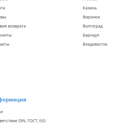
ата
Казань
ывы
Воронеж
вия возврата
Волгоград
изиты
Барнаул
акты
Владивосток
формация
ии
ветствие DIN, ГОСТ, ISO