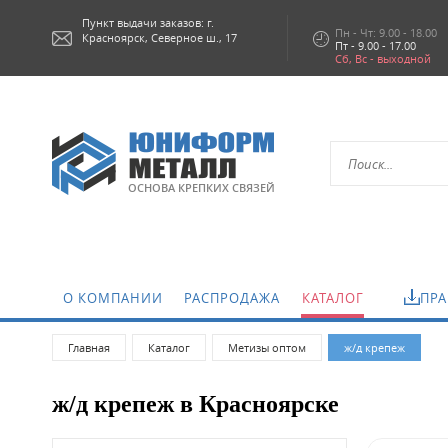
Пункт выдачи заказов: г.
Пн - Чт: 9.00 - 18.00
Красноярск,
Северное ш., 17
Пт - 9.00 - 17.00
Сб, Вс - выходной
ОСНОВА КРЕПКИХ СВЯЗЕЙ
.
О КОМПАНИИ
РАСПРОДАЖА
КАТАЛОГ
ПРА
Главная
Каталог
Метизы оптом
ж/д крепеж
ж/д крепеж в Красноярске