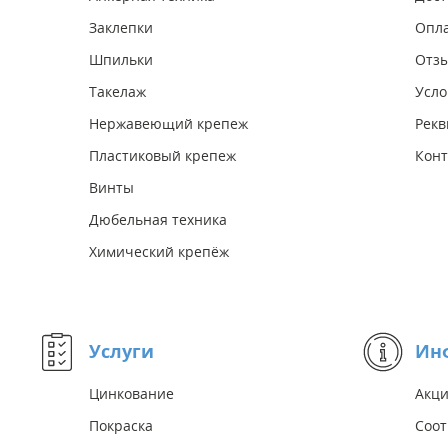
Заклепки
Опл
Шпильки
Отз
Такелаж
Усло
Нержавеющий крепеж
Рекв
Пластиковый крепеж
Конт
Винты
Дюбельная техника
Химический крепёж
Услуги
Ин
Цинкование
Акц
Покраска
Соот