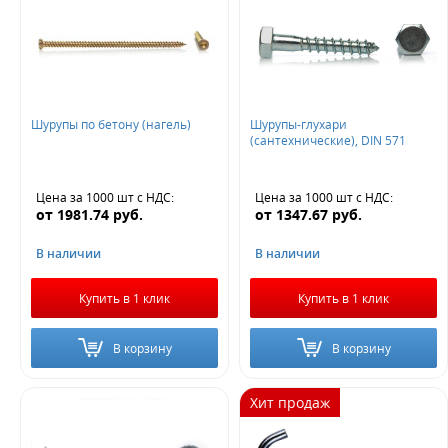
Новинка
Шуруп глухарь с шестигранной головкой
Да
крючок полукольцо
Величина скидки
Дюбель шурупы с шестигранной головкой
Шурупы по бетону (нагель)
Шурупы-глухари
10%
(сантехнические), DIN 571
Шурупы костыли
Шуруп глухарь по дереву
20%
30%
Шуруп глухарь оцинкованный
Шуруп-кольцо для дерева
Цена за 1000 шт
с НДС
:
Цена за 1000 шт
с НДС
:
от
1981.74
руб.
от
1347.67
руб.
Шуруп по бетону с шестигранной головкой
Не нашли ничего подходящего?
В наличии
В наличии
Шурупы по дереву с шестигранной головкой
Оставьте заявку - мы найдем то, что вам нужно
Шурупы оцинкованные с потайной головкой
Купить в 1 клик
Купить в 1 клик
Шуруп с шестигранной головкой на 8 мм
В корзину
В корзину
Шурупы универсальные с потайной головкой
Хит продаж
Кровельный шуруп по металлу
шуруп кольцо