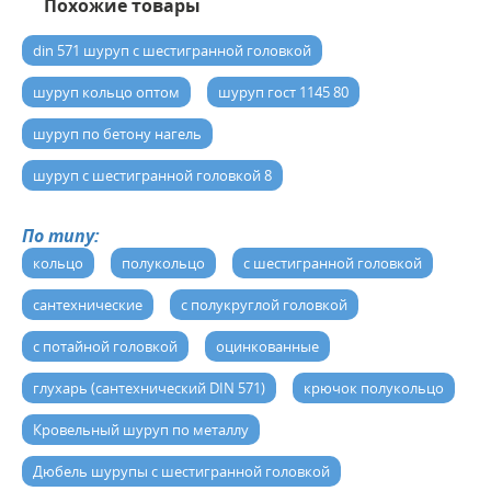
Похожие товары
din 571 шуруп с шестигранной головкой
шуруп кольцо оптом
шуруп гост 1145 80
шуруп по бетону нагель
шуруп с шестигранной головкой 8
По типу:
кольцо
полукольцо
с шестигранной головкой
сантехнические
с полукруглой головкой
с потайной головкой
оцинкованные
глухарь (сантехнический DIN 571)
крючок полукольцо
Кровельный шуруп по металлу
Дюбель шурупы с шестигранной головкой