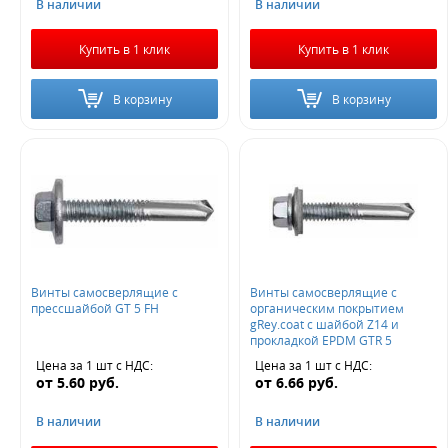
В наличии
В наличии
Купить в 1 клик
Купить в 1 клик
В корзину
В корзину
Винты самосверлящие с
Винты самосверлящие с
прессшайбой GT 5 FH
органическим покрытием
gRey.coat с шайбой Z14 и
прокладкой EPDM GTR 5
Цена за 1 шт
с НДС
:
Цена за 1 шт
с НДС
:
от
5.60
руб.
от
6.66
руб.
В наличии
В наличии