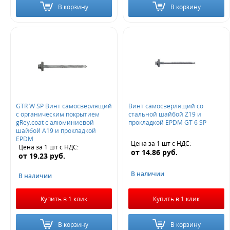
В корзину
В корзину
GTR W SP Винт самосверлящий
Винт самосверлящий со
с органическим покрытием
стальной шайбой Z19 и
gRey.coat с алюминиевой
прокладкой EPDM GT 6 SP
шайбой А19 и прокладкой
EPDM
Цена за 1 шт
с НДС
:
Цена за 1 шт
с НДС
:
от
14.86
руб.
от
19.23
руб.
В наличии
В наличии
Купить в 1 клик
Купить в 1 клик
В корзину
В корзину