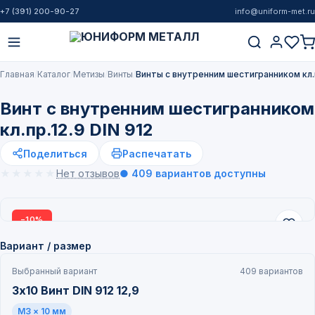
+7 (391) 200-90-27
info@uniform-met.ru
Главная
Каталог
Метизы
Винты
Винты с внутренним шестигранником кл.п
Винт с внутренним шестигранником
кл.пр.12.9 DIN 912
Поделиться
Распечатать
★★★★★
★★★★★
Нет отзывов
● 409 вариантов доступны
−10%
НОВИНКА
Вариант / размер
Выбранный вариант
409 вариантов
3х10 Винт DIN 912 12,9
M3 × 10 мм