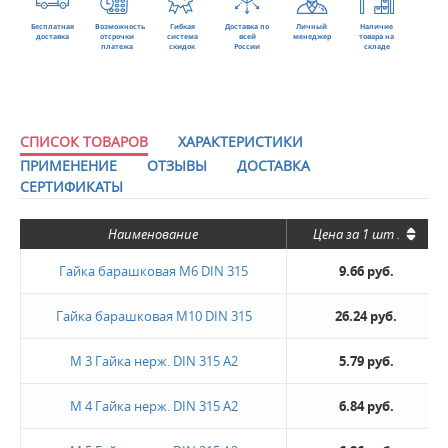
Бесплатная
Возможность
Гибкая
Доставка по
Личный
Наличие
доставка
отсрочки
система
всей
менеджер
товара на
платежа
скидок
России
складе
СПИСОК ТОВАРОВ
ХАРАКТЕРИСТИКИ
ПРИМЕНЕНИЕ
ОТЗЫВЫ
ДОСТАВКА
СЕРТИФИКАТЫ
Наименование
Цена за
1 шт
.
Гайка барашковая М6 DIN 315
9.66 руб.
Гайка барашковая М10 DIN 315
26.24 руб.
М 3 Гайка нерж. DIN 315 А2
5.79 руб.
М 4 Гайка нерж. DIN 315 А2
6.84 руб.