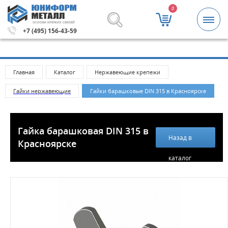
0
ОСНОВА КРЕПКИХ СВЯЗЕЙ
 заказа 5000 рублей.
Метизы и крепежные изделия опто
+7 (495) 156-43-59
Главная
Каталог
Нержавеющие крепежи
Гайки нержавеющие
Гайки барашковые DIN 315 в Красноярске
Гайка барашковая DIN 315 в
Назад в
Красноярске
каталог