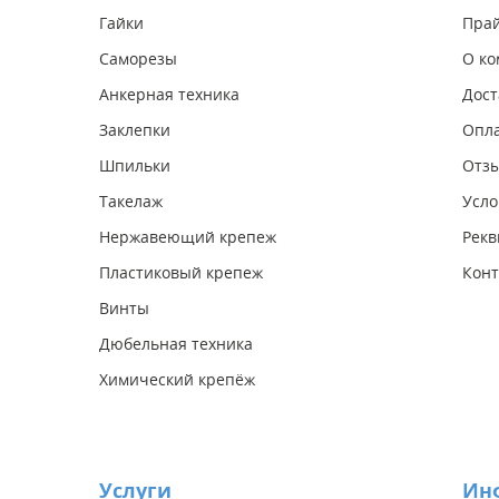
Гайки
Прай
Саморезы
О к
Анкерная техника
Дост
Заклепки
Опл
Шпильки
Отз
Такелаж
Усло
Нержавеющий крепеж
Рекв
Пластиковый крепеж
Конт
Винты
Дюбельная техника
Химический крепёж
Услуги
Ин