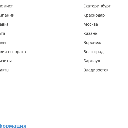
с лист
Екатеринбург
омпании
Краснодар
авка
Москва
ата
Казань
ывы
Воронеж
вия возврата
Волгоград
изиты
Барнаул
акты
Владивосток
формация