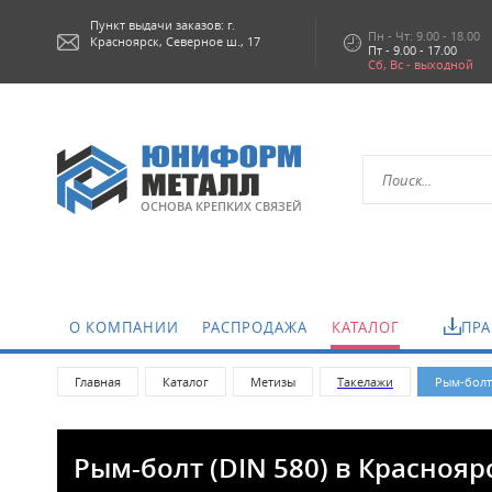
Пункт выдачи заказов: г.
Пн - Чт: 9.00 - 18.00
Красноярск,
Северное ш., 17
Пт - 9.00 - 17.00
Сб, Вс - выходной
ОСНОВА КРЕПКИХ СВЯЗЕЙ
О КОМПАНИИ
РАСПРОДАЖА
КАТАЛОГ
ПРА
Главная
Каталог
Метизы
Такелажи
Рым-болты
Рым-болт (DIN 580) в Краснояр