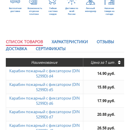
Бесплатная
Возможность
Гибкая
Доставка по
Личный
Наличие
доставка
отсрочки
система
всей
менеджер
товара на
платежа
скидок
России
складе
СПИСОК ТОВАРОВ
ХАРАКТЕРИСТИКИ
ОТЗЫВЫ
ДОСТАВКА
СЕРТИФИКАТЫ
Наименование
Цена за
1 шт
.
Карабин пожарный с фиксатором (DIN
14.90 руб.
5299D) d4
Карабин пожарный с фиксатором (DIN
15.88 руб.
5299D) d5
Карабин пожарный с фиксатором (DIN
17.99 руб.
5299D) d6
Карабин пожарный с фиксатором (DIN
20.88 руб.
5299D) d7
Карабин пожарный с фиксатором (DIN
26.58 руб.